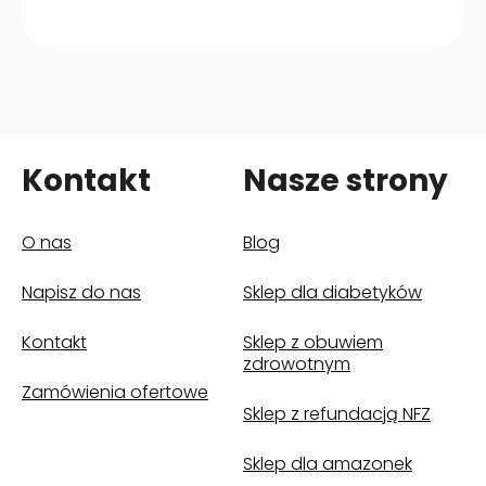
Kontakt
Nasze strony
O nas
Blog
Napisz do nas
Sklep dla diabetyków
(otwiera się w nowym oknie)
Kontakt
Sklep z obuwiem
(otwiera się w nowym oknie)
zdrowotnym
Zamówienia ofertowe
Sklep z refundacją NFZ
(otwiera się w nowym oknie)
Sklep dla amazonek
(otwiera się w nowym oknie)