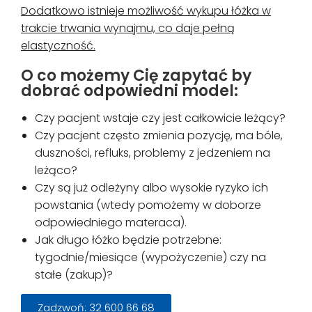
Dodatkowo istnieje możliwość wykupu łóżka w
trakcie trwania wynajmu, co daje pełną
elastyczność.
O co możemy Cię zapytać by
dobrać odpowiedni model:
Czy pacjent wstaje czy jest całkowicie leżący?
Czy pacjent często zmienia pozycję, ma bóle,
duszności, refluks, problemy z jedzeniem na
leżąco?
Czy są już odleżyny albo wysokie ryzyko ich
powstania (wtedy pomożemy w doborze
odpowiedniego materaca).
Jak długo łóżko będzie potrzebne:
tygodnie/miesiące (wypożyczenie) czy na
stałe (zakup)?
Zadzwoń: 32 600 66 68