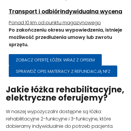
Transport i odbiór
Indywidualna wycena
Ponad 10 km od punktu magazynowego
Po zakończeniu okresu wypowiedzenia, istnieje
możliwość przedłużenia umowy lub zwrotu
sprzętu.
ZOBACZ OFERTĘ ŁÓŻEK WRAZ Z OPISEM
SPRAWDŻ OPIS MATERACY Z REFUNDACJĄ NFZ
Jakie łóżka rehabilitacyjne,
elektryczne oferujemy?
W naszej wypożyczalni dostępne są łóżka
rehabilitacyjne 2-funkcyjne i 3-funkcyjne, które
dobieramy indywidualnie do potrzeb pacjenta.