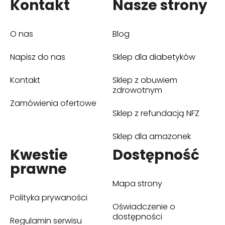
Kontakt
Nasze strony
O nas
Blog
Napisz do nas
Sklep dla diabetyków
(otwiera się w nowym oknie)
Kontakt
Sklep z obuwiem
(otwiera się w nowym oknie)
zdrowotnym
Zamówienia ofertowe
Sklep z refundacją NFZ
(otwiera się w nowym oknie)
Sklep dla amazonek
(otwiera się w nowym oknie)
Kwestie
Dostępność
prawne
Mapa strony
Polityka prywaności
Oświadczenie o
dostępności
Regulamin serwisu