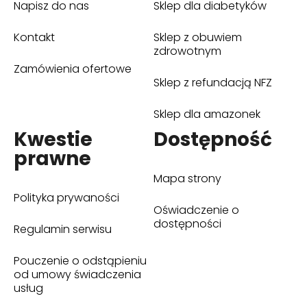
Napisz do nas
Sklep dla diabetyków
(otwiera się w nowym oknie)
Kontakt
Sklep z obuwiem
(otwiera się w nowym oknie)
zdrowotnym
Zamówienia ofertowe
Sklep z refundacją NFZ
(otwiera się w nowym oknie)
Sklep dla amazonek
(otwiera się w nowym oknie)
Kwestie
Dostępność
prawne
Mapa strony
Polityka prywaności
Oświadczenie o
dostępności
Regulamin serwisu
Pouczenie o odstąpieniu
od umowy świadczenia
usług