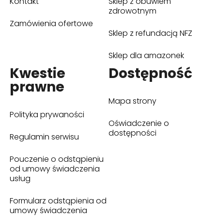
Kontakt
Sklep z obuwiem
(otwiera się w nowym oknie)
zdrowotnym
Zamówienia ofertowe
Sklep z refundacją NFZ
(otwiera się w nowym oknie)
Sklep dla amazonek
(otwiera się w nowym oknie)
Kwestie
Dostępność
prawne
Mapa strony
Polityka prywaności
Oświadczenie o
dostępności
Regulamin serwisu
Pouczenie o odstąpieniu
od umowy świadczenia
usług
Formularz odstąpienia od
umowy świadczenia