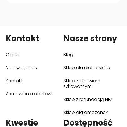
Kontakt
Nasze strony
O nas
Blog
Napisz do nas
Sklep dla diabetyków
(otwiera się w nowym oknie)
Kontakt
Sklep z obuwiem
(otwiera się w nowym oknie)
zdrowotnym
Zamówienia ofertowe
Sklep z refundacją NFZ
(otwiera się w nowym oknie)
Sklep dla amazonek
(otwiera się w nowym oknie)
Kwestie
Dostępność